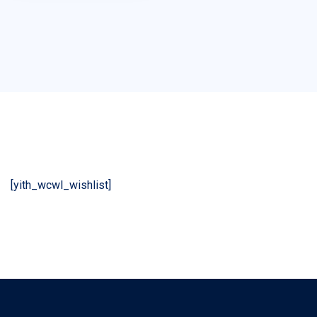
[yith_wcwl_wishlist]